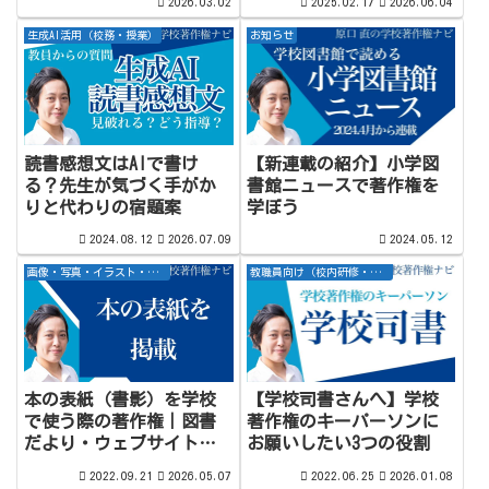
2026.03.02
2025.02.17
2026.06.04
生成AI活用（校務・授業）
お知らせ
読書感想文はAIで書け
【新連載の紹介】小学図
る？先生が気づく手がか
書館ニュースで著作権を
りと代わりの宿題案
学ぼう
2024.08.12
2026.07.09
2024.05.12
画像・写真・イラスト・キャラクター
教職員向け（校内研修・啓蒙）
本の表紙（書影）を学校
【学校司書さんへ】学校
で使う際の著作権｜図書
著作権のキーパーソンに
だより・ウェブサイト・
お願いしたい3つの役割
クラウド別に解説
2022.09.21
2026.05.07
2022.06.25
2026.01.08