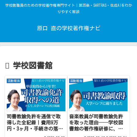
学校教職員のための学校著作権専門サイト｜第35条・SARTRAS・生成AIをわか
りやすく解説
原口 直の学校著作権ナビ
学校図書館
活動報告
活動報告
司書教諭免許を通信で取
音楽教員が司書教諭免許
得した全記録｜費用9万
を取った理由──学校図
円・3ヶ月・手続きの落と
書館の著作権研修に、も
し穴まで
っと寄り添うために