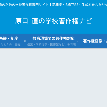
員のための学校著作権専門サイト｜第35条・SARTRAS・生成AIをわかり
原口 直の学校著作権ナビ
基礎・制度
教育現場での著作権対応
著作権研修・
学校の著作権で迷ったときの「基礎・制度」まとめ。著作権法、第35条、SARTRASなどを公的資料に基づいて紹介し、確認先も案内します。
授業・学校行事・図書館など、教育現場での著作権の具体的な対応方法を事例とともに紹介。実務で役立つQ&Aや活用ガイドも豊富です。