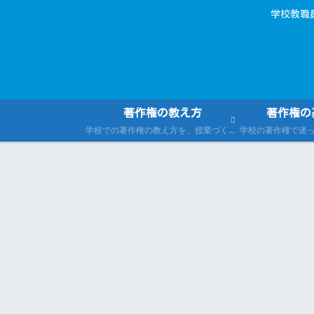
学校教職
著作権の教え方
著作権の
学校での著作権の教え方を、授業づくり（児童生徒向け）と校内研修（教職員向け）の両面から紹介。指導案・教材例・伝え方の工夫をまとめます。