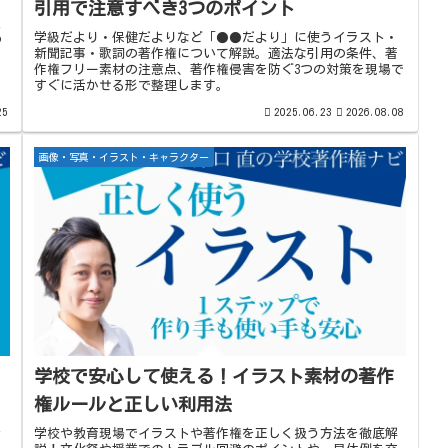
引用で注意すべき3つのポイント
授
学級だより・保健だよりなど「●●だより」に使うイラスト・
の
新聞記事・歌詞の著作権について解説。適法な引用の条件、著
作権フリー素材の注意点、著作権侵害を防ぐ3つの対策を現場で
すぐに活かせる形で整理します。
25
2025.06.23
2026.08.08
画像・写真・イラスト・キャラクター
学校で安心して使える！イラスト素材の著作
権ルールと正しい利用法
き
学校や教育現場でイラストや著作権を正しく扱う方法を徹底解