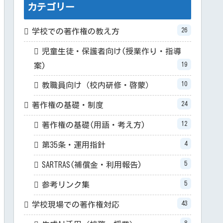
カテゴリー
26
学校での著作権の教え方
児童生徒・保護者向け(授業作り・指導
19
案)
10
教職員向け（校内研修・啓蒙）
24
著作権の基礎・制度
12
著作権の基礎(用語・考え方)
4
第35条・運用指針
5
SARTRAS(補償金・利用報告)
5
参考リンク集
43
学校現場での著作権対応