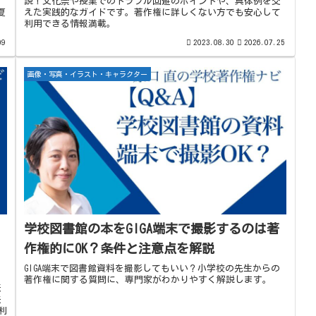
り
説！文化祭や授業でのトラブル回避のポイントや、具体例を交
夏
えた実践的なガイドです。著作権に詳しくない方でも安心して
利用できる情報満載。
09
2023.08.30
2026.07.25
画像・写真・イラスト・キャラクター
学校図書館の本をGIGA端末で撮影するのは著
作権的にOK？条件と注意点を解説
GIGA端末で図書館資料を撮影してもいい？小学校の先生からの
著作権に関する質問に、専門家がわかりやすく解説します。
表
法
利