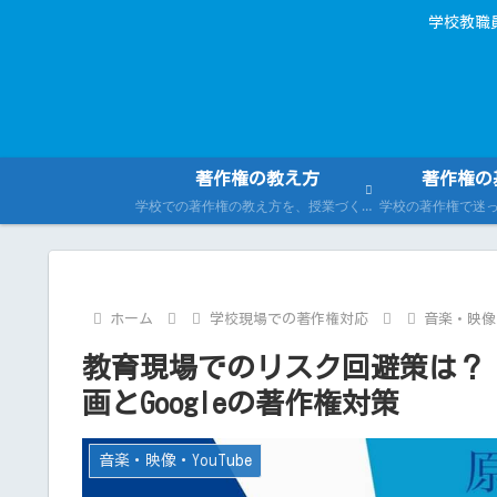
学校教職
著作権の教え方
著作権の
学校での著作権の教え方を、授業づくり（児童生徒向け）と校内研修（教職員向け）の両面から紹介。指導案・教材例・伝え方の工夫をまとめます。
ホーム
学校現場での著作権対応
音楽・映像・
教育現場でのリスク回避策は？：違
画とGoogleの著作権対策
音楽・映像・YouTube