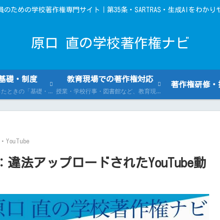
員のための学校著作権専門サイト｜第35条・SARTRAS・生成AIをわかり
原口 直の学校著作権ナビ
基礎・制度
教育現場での著作権対応
著作権研修・
学校の著作権で迷ったときの「基礎・制度」まとめ。著作権法、第35条、SARTRASなどを公的資料に基づいて紹介し、確認先も案内します。
授業・学校行事・図書館など、教育現場での著作権の具体的な対応方法を事例とともに紹介。実務で役立つQ&Aや活用ガイドも豊富です。
YouTube
法アップロードされたYouTube動