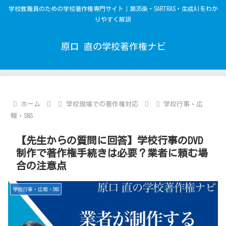
学校教職員のための学校著作権専門サイト｜第35条・SARTRAS・生成AIをわか
りやすく解説
原口 直の学校著作権ナビ
ホーム
学校現場での著作権対応
学校行事・広
報・SNS
【先生からの質問に回答】学校行事のDVD
制作で著作権手続きは必要？業者に頼む場
合の注意点
学校行事・広報・SNS