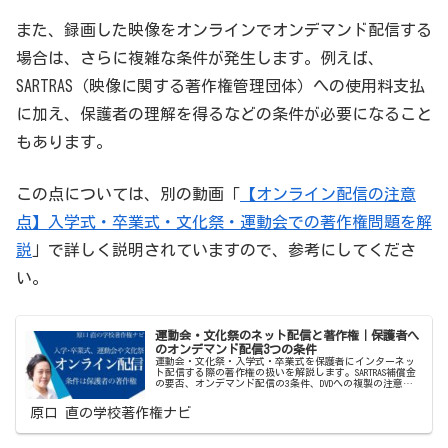
また、録画した映像をオンラインでオンデマンド配信する
場合は、さらに複雑な条件が発生します。例えば、
SARTRAS（映像に関する著作権管理団体）への使用料支払
に加え、保護者の理解を得るなどの条件が必要になること
もあります。
この点については、別の動画「
【オンライン配信の注意
点】入学式・卒業式・文化祭・運動会での著作権問題を解
説
」で詳しく説明されていますので、参考にしてくださ
い。
運動会・文化祭のネット配信と著作権｜保護者へ
のオンデマンド配信3つの条件
運動会・文化祭・入学式・卒業式を保護者にインターネッ
ト配信する際の著作権の扱いを解説します。SARTRAS補償金
の要否、オンデマンド配信の3条件、DVDへの複製の注意点
など、2021年の運用指針追補版をもとに現場目線でわかり
やすくお伝えします。
原口 直の学校著作権ナビ