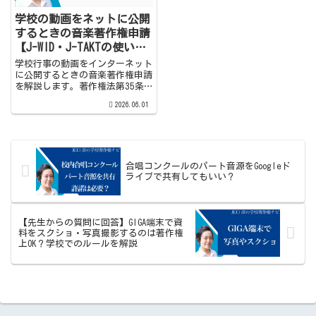
学校の動画をネットに公開
するときの音楽著作権申請
【J-WID・J-TAKTの使い
方】
学校行事の動画をインターネット
に公開するときの音楽著作権申請
を解説します。著作権法第35条
との違い、YouTubeと学校ホーム
2026.06.01
ページで手続きが異なる理由、J-
WIDとJ-TAKTを使った申請の流れ
と料金の目安をわかりやすくまと
めました。
合唱コンクールのパート音源をGoogleド
ライブで共有してもいい？
【先生からの質問に回答】GIGA端末で資
料をスクショ・写真撮影するのは著作権
上OK？学校でのルールを解説