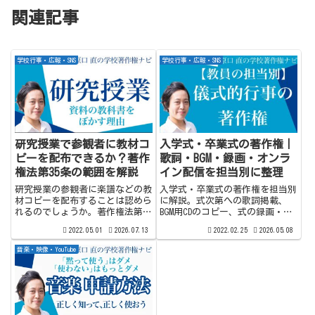
関連記事
学校行事・広報・SNS
学校行事・広報・SNS
研究授業で参観者に教材コ
入学式・卒業式の著作権｜
ピーを配布できるか？著作
歌詞・BGM・録画・オンラ
権法第35条の範囲を解説
イン配信を担当別に整理
研究授業の参観者に楽譜などの教
入学式・卒業式の著作権を担当別
材コピーを配布することは認めら
に解説。式次第への歌詞掲載、
れるのでしょうか。著作権法第
BGM用CDのコピー、式の録画・動
35条運用指針（令和3年度版）に
画投稿・オンライン配信まで、著
2022.05.01
2026.07.13
2022.02.25
2026.05.08
明記された答えと、学校外研究授
作権法第35条・第38条・SARTRAS
業・研修・学習指導案の著作権ル
の観点から整理します。※2022
音楽・映像・YouTube
ールを解説します。
年2月制作。運用時は最新情報を
確認してください。