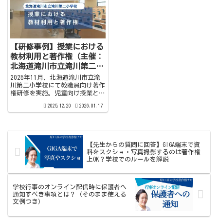
時間にわたり、オンライン会...
時間は120分、対面でパワー...
【研修事例】授業における
教材利用と著作権（主催：
北海道滝川市立滝川第二小
学校）
2025年11月、北海道滝川市立滝
川第二小学校にて教職員向け著作
権研修を実施。児童向け授業とセ
ットの二部構成で行われた本研修
2025.12.20
2026.01.17
では、授業での教材利用や利用規
約の確認方法など、現場ですぐ使
える知識を解説しました。参加者
の声や研修の様子をまとめた開催
レポートです。
【先生からの質問に回答】GIGA端末で資
料をスクショ・写真撮影するのは著作権
上OK？学校でのルールを解説
学校行事のオンライン配信時に保護者へ
通知すべき事項とは？（そのまま使える
文例つき）