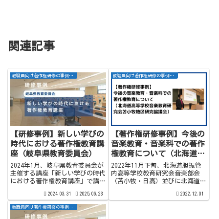
関連記事
教職員向け著作権研修の事例紹介
教職員向け著作権研修の事例紹介
【研修事例】新しい学びの
【著作権研修事例】今後の
時代における著作権教育講
音楽教育・音楽科での著作
座（岐阜県教育委員会）
権教育について（北海道高
等学校音楽教育研究会苫小
2024年1月、岐阜県教育委員会が
2022年11月下旬、北海道胆振管
牧地区研究協議会）
主催する講座「新しい学びの時代
内高等学校教育研究会音楽部会
における著作権教育講座」で講師
（苫小牧・日高）並びに北海道高
を務めました。この研修は、教育
等学校音楽教育研究会苫小牧地区
2024.03.31
2025.06.23
2022.12.01
現場で直面する著作権に関する課
研究協議会・講話において道立高
題を、実践的かつ具体的に学ぶこ
校の芸術科（音楽）の教員向けに
教職員向け著作権研修の事例紹介
とを目的としています。講演は2
対面での講演を行いました。講演