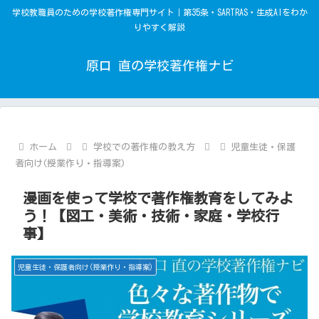
学校教職員のための学校著作権専門サイト｜第35条・SARTRAS・生成AIをわか
りやすく解説
原口 直の学校著作権ナビ
ホーム
学校での著作権の教え方
児童生徒・保護
者向け(授業作り・指導案)
漫画を使って学校で著作権教育をしてみよ
う！【図工・美術・技術・家庭・学校行
事】
児童生徒・保護者向け(授業作り・指導案)