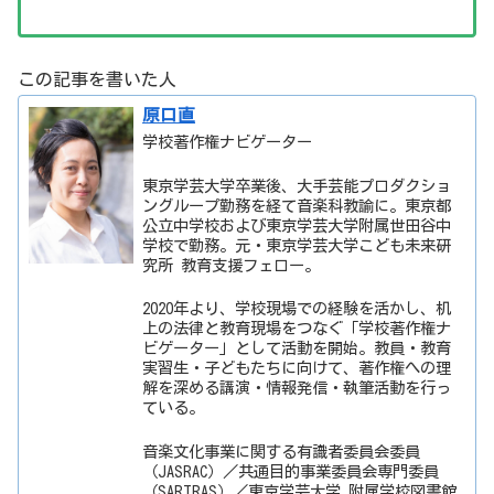
この記事を書いた人
原口直
学校著作権ナビゲーター
東京学芸大学卒業後、大手芸能プロダクショ
ングループ勤務を経て音楽科教諭に。東京都
公立中学校および東京学芸大学附属世田谷中
学校で勤務。元・東京学芸大学こども未来研
究所 教育支援フェロー。
2020年より、学校現場での経験を活かし、机
上の法律と教育現場をつなぐ「学校著作権ナ
ビゲーター」として活動を開始。教員・教育
実習生・子どもたちに向けて、著作権への理
解を深める講演・情報発信・執筆活動を行っ
ている。
音楽文化事業に関する有識者委員会委員
（JASRAC）／共通目的事業委員会専門委員
（SARTRAS）／東京学芸大学 附属学校図書館