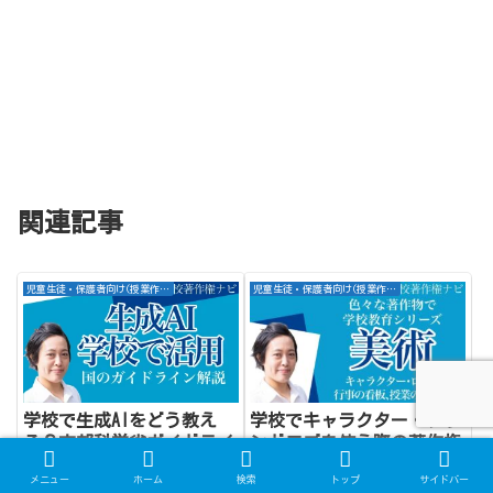
関連記事
児童生徒・保護者向け(授業作り・指導案)
児童生徒・保護者向け(授業作り・指導案)
学校で生成AIをどう教え
学校でキャラクター・ブラ
る？文部科学省ガイドライ
ンドロゴを使う際の著作権
ンに基づく指導の3つのポ
｜ポケモン・ディズニー・
メニュー
ホーム
検索
トップ
サイドバー
イント【2025年版】
いらすとや等の公式ルール
学校で生成AIをどう教えるか
学校の行事・授業・図工でキャラ